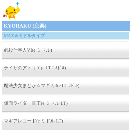
KYORAKU (京楽)
MAX＆ミドルタイプ
必殺仕事人VI(e ミドル)
ライザのアトリエ(e LT Lﾐﾄﾞﾙ)
魔法少女まどか☆マギカ3(e LT ﾐﾄﾞﾙ)
仮面ライダー電王(e ミドル LT)
マギアレコード(e ミドル LT)