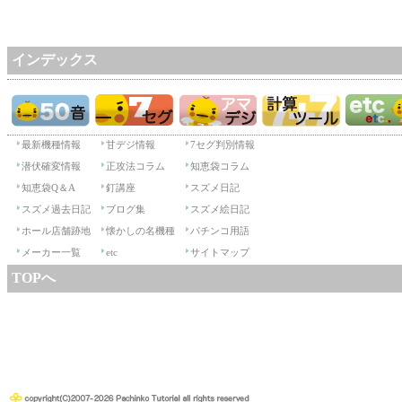
インデックス
最新機種情報
甘デジ情報
7セグ判別情報
潜伏確変情報
正攻法コラム
知恵袋コラム
知恵袋Q＆A
釘講座
スズメ日記
スズメ過去日記
ブログ集
スズメ絵日記
ホール店舗跡地
懐かしの名機種
パチンコ用語
メーカー一覧
etc
サイトマップ
TOPへ