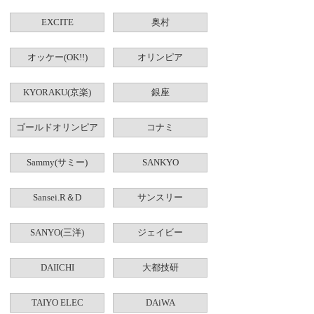
EXCITE
奥村
オッケー(OK!!)
オリンピア
KYORAKU(京楽)
銀座
ゴールドオリンピア
コナミ
Sammy(サミー)
SANKYO
Sansei.R＆D
サンスリー
SANYO(三洋)
ジェイビー
DAIICHI
大都技研
TAIYO ELEC
DAiWA