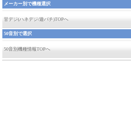
メーカー別で機種選択
甘デジ(ハネデジ/遊パチ)TOPへ
50音別で選択
50音別機種情報TOPへ