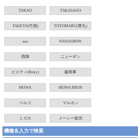
TAKAO
TAKASAGO
TAKEYA(竹屋)
TOYOMARU(豊丸)
aaa
NANASHOW
西陣
ニューギン
ビスティ(Bisty)
藤商事
HEIWA
HEIWA BROS
ベルコ
マルホン
ミズホ
メーシー販売
機種名入力で検索