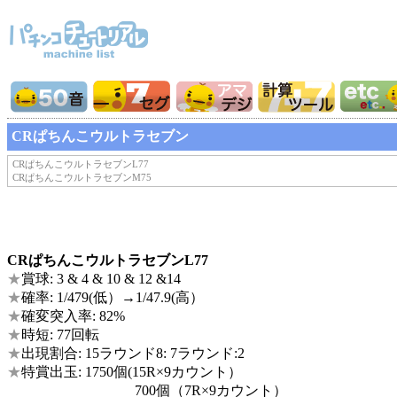
CRぱちんこウルトラセブン
CRぱちんこウルトラセブンL77
CRぱちんこウルトラセブンM75
CRぱちんこウルトラセブンL77
★
賞球: 3 & 4 & 10 & 12 &14
★
確率: 1/479(低）→1/47.9(高）
★
確変突入率: 82%
★
時短: 77回転
★
出現割合: 15ラウンド8: 7ラウンド:2
★
特賞出玉: 1750個(15R×9カウント）
700個（7R×9カウント）