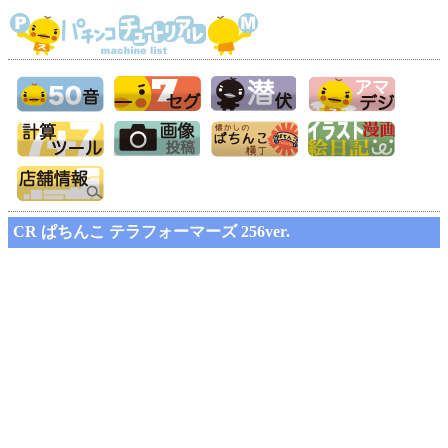
CR ぱちんこ テラフォーマーズ 256ver.