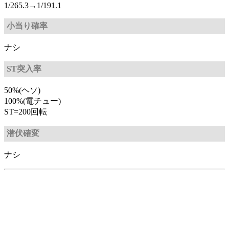
1/265.3→1/191.1
小当り確率
ナシ
ST突入率
50%(ヘソ)
100%(電チュー)
ST=200回転
潜伏確変
ナシ