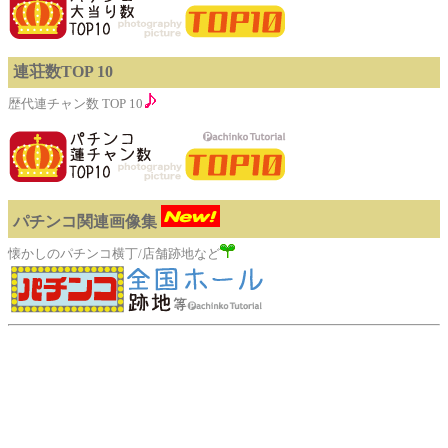
連荘数TOP 10
歴代連チャン数 TOP 10
パチンコ関連画像集
懐かしのパチンコ横丁/店舗跡地など