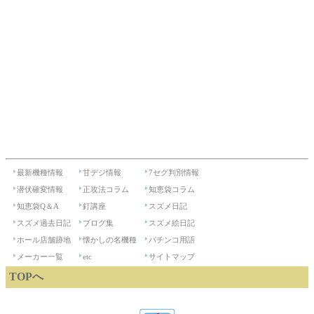
最新機種情報
甘デジ情報
7セグ判別情報
潜伏確変情報
正攻法コラム
知恵袋コラム
知恵袋Q＆A
釘講座
スズメ日記
スズメ過去日記
ブログ集
スズメ絵日記
ホール店舗跡地
懐かしの名機種
パチンコ用語
メーカー一覧
etc
サイトマップ
TOPへ