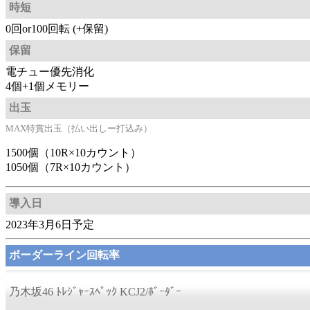
時短
0回or100回転 (+保留)
保留
電チュー優先消化
4個+1個メモリー
出玉
MAX特賞出玉（払い出しー打込み）
1500個（10R×10カウント）
1050個（7R×10カウント）
導入日
2023年3月6日予定
ボーダーライン回転率
乃木坂46 ﾄﾚｼﾞｬｰｽﾍﾟｯｸ KCJ2/ﾎﾞｰﾀﾞｰ