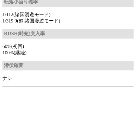
転落小当り確率
1/112(諸国漫遊モード)
1/319.9(超 諸国漫遊モード)
RUSH(時短)突入率
60%(初回)
100%(継続)
潜伏確変
ナシ