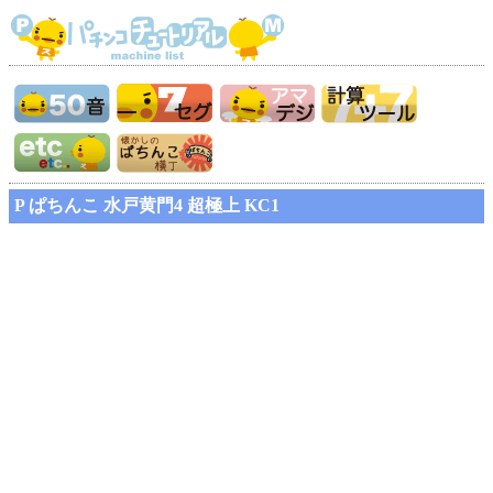
P ぱちんこ 水戸黄門4 超極上 KC1