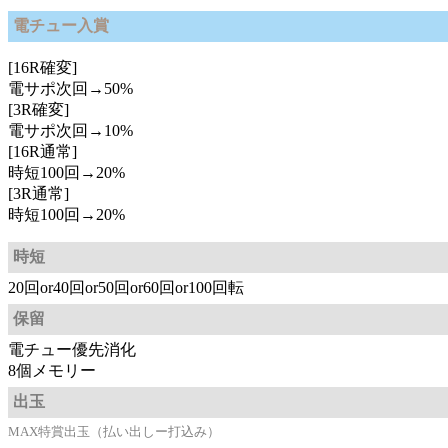
電チュー入賞
[16R確変]
電サポ次回→50%
[3R確変]
電サポ次回→10%
[16R通常]
時短100回→20%
[3R通常]
時短100回→20%
時短
20回or40回or50回or60回or100回転
保留
電チュー優先消化
8個メモリー
出玉
MAX特賞出玉（払い出しー打込み）