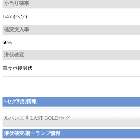
小当り確率
1/455(ヘソ)
確変突入率
60%
潜伏確変
電サポ後潜伏
7セグ判別情報
ルパン三世 LAST GOLD/セグ
潜伏確変/朝一ランプ情報