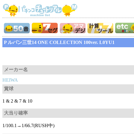
P ルパン三世14 ONE COLLECTION 100ver. L0YU1
メーカー名
HEIWA
賞球
1 & 2 & 7 & 10
大当り確率
1/100.1→1/66.7(RUSH中)