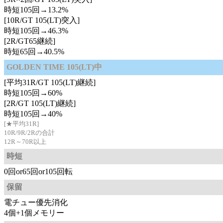
時短105回→13.2%
[10R/GT 105(LT)突入]
時短105回→46.3%
[2R/GT65継続]
時短65回→40.5%
GOLDEN TIME 105(LT)中
[平均31R/GT 105(LT)継続]
時短105回→60%
[2R/GT 105(LT)継続]
時短105回→40%
[★平均31R]
10R/9R/2Rの合計
12R～70R以上
時短
0回or65回or105回転
保留
電チュー優先消化
4個+1個メモリー