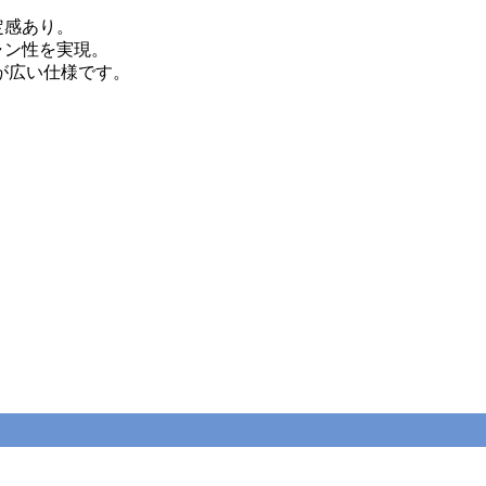
定感あり。
ャン性を実現。
が広い仕様です。