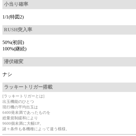
小当り確率
1/1(特図2)
RUSH突入率
50%(初回)
100%(継続)
潜伏確変
ナシ
ラッキートリガー搭載
[ラッキートリガーとは]
出玉機能のひとつ
現行機の平均出玉は
6400発未満であったものを
総量規制緩和により
9600個未満に大幅UP。
諸々条件も各機種によって違う模様。