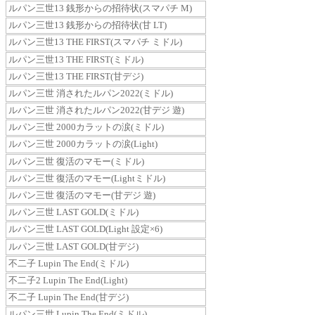
ルパン三世13 銭形からの招待状(スマパチ M)
ルパン三世13 銭形からの招待状(甘 LT)
ルパン三世13 THE FIRST(スマパチ ミドル)
ルパン三世13 THE FIRST(ミドル)
ルパン三世13 THE FIRST(甘デジ)
ルパン三世 消されたルパン2022(ミドル)
ルパン三世 消されたルパン2022(甘デジ 遊)
ルパン三世 2000カラットの涙(ミドル)
ルパン三世 2000カラットの涙(Light)
ルパン三世 復活のマモー(ミドル)
ルパン三世 復活のマモー(Lightミドル)
ルパン三世 復活のマモー(甘デジ 遊)
ルパン三世 LAST GOLD(ミドル)
ルパン三世 LAST GOLD(Light 設定×6)
ルパン三世 LAST GOLD(甘デジ)
不二子 Lupin The End(ミドル)
不二子2 Lupin The End(Light)
不二子 Lupin The End(甘デジ)
ルパン三世 Lupin The End(ミドル)