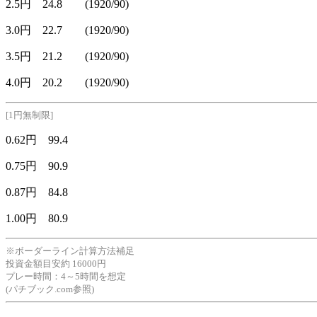
2.5円 24.8 (1920/90)
3.0円 22.7 (1920/90)
3.5円 21.2 (1920/90)
4.0円 20.2 (1920/90)
[1円無制限]
0.62円 99.4
0.75円 90.9
0.87円 84.8
1.00円 80.9
※ボーダーライン計算方法補足
投資金額目安約 16000円
プレー時間：4～5時間を想定
(パチブック.com参照)