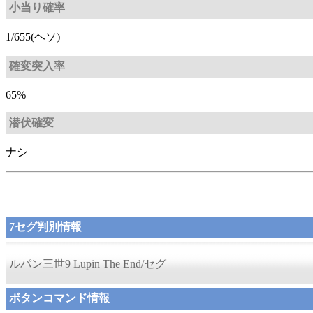
小当り確率
1/655(ヘソ)
確変突入率
65%
潜伏確変
ナシ
7セグ判別情報
ルパン三世9 Lupin The End/セグ
ボタンコマンド情報