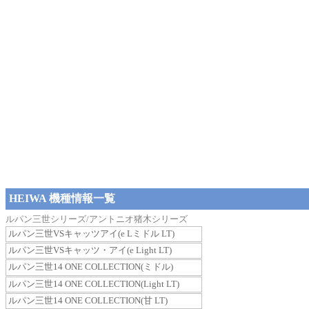
HEIWA 機種情報一覧
ルパン三世シリーズ/アントニオ猪木シリーズ
ルパン三世VSキャッツアイ(e Lミドル LT)
ルパン三世VSキャッツ・アイ(e Light LT)
ルパン三世14 ONE COLLECTION(ミドル)
ルパン三世14 ONE COLLECTION(Light LT)
ルパン三世14 ONE COLLECTION(甘 LT)