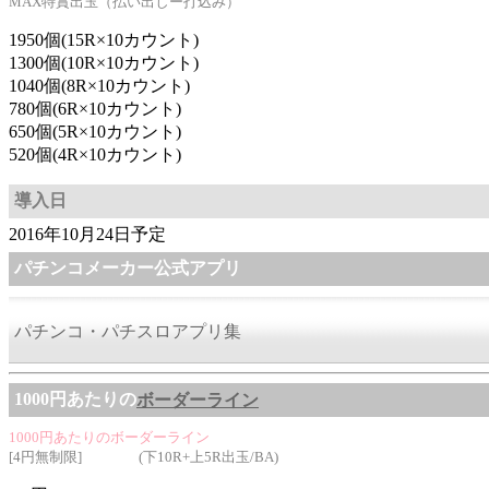
MAX特賞出玉（払い出しー打込み）
1950個(15R×10カウント)
1300個(10R×10カウント)
1040個(8R×10カウント)
780個(6R×10カウント)
650個(5R×10カウント)
520個(4R×10カウント)
導入日
2016年10月24日予定
パチンコメーカー公式アプリ
パチンコ・パチスロアプリ集
1000円あたりの
ボーダーライン
1000円あたりのボーダーライン
[4円無制限] (下10R+上5R出玉/BA)