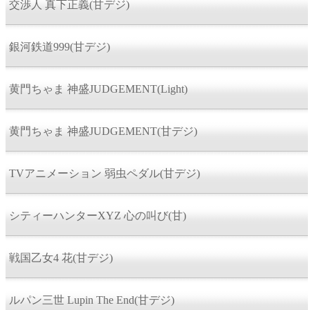
交渉人 真下正義(甘デジ)
銀河鉄道999(甘デジ)
黄門ちゃま 神盛JUDGEMENT(Light)
黄門ちゃま 神盛JUDGEMENT(甘デジ)
TVアニメーション 弱虫ペダル(甘デジ)
シティーハンターXYZ 心の叫び(甘)
戦国乙女4 花(甘デジ)
ルパン三世 Lupin The End(甘デジ)