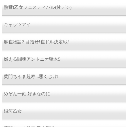
熱響!乙女フェスティバル(甘デジ)
キャッツアイ
麻雀物語2 目指せ!雀ドル決定戦!
燃える闘魂アントニオ猪木5
黄門ちゃま超寿 ..悪くじけ!
めぞん一刻 好きなのに...
銀河乙女