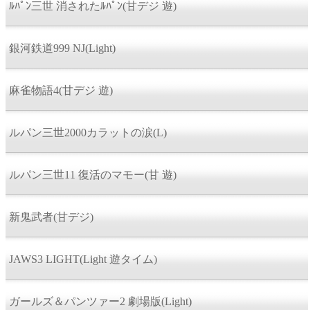
ﾙﾊﾟﾝ三世 消されたﾙﾊﾟﾝ(甘デジ 遊)
銀河鉄道999 NJ(Light)
麻雀物語4(甘デジ 遊)
ルパン三世2000カラットの涙(L)
ルパン三世11 復活のマモー(甘 遊)
新鬼武者(甘デジ)
JAWS3 LIGHT(Light 遊タイム)
ガールズ＆パンツァー2 劇場版(Light)