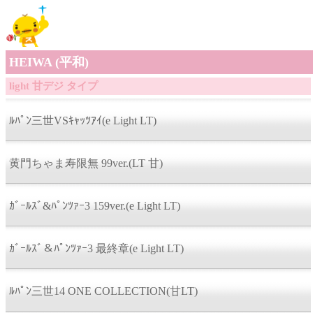
HEIWA (平和)
light 甘デジ タイプ
ﾙﾊﾟﾝ三世VSｷｬｯﾂｱｲ(e Light LT)
黄門ちゃま寿限無 99ver.(LT 甘)
ｶﾞｰﾙｽﾞ&ﾊﾟﾝﾂｧｰ3 159ver.(e Light LT)
ｶﾞｰﾙｽﾞ＆ﾊﾟﾝﾂｧｰ3 最終章(e Light LT)
ﾙﾊﾟﾝ三世14 ONE COLLECTION(甘LT)