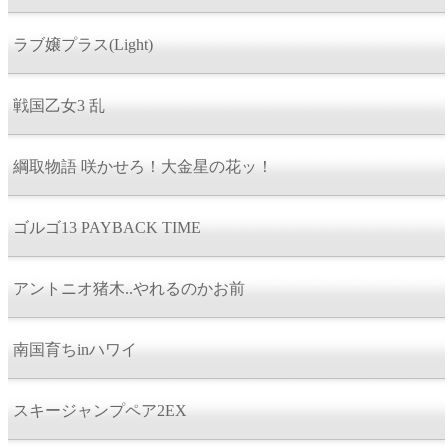
ラブ嬢プラス(Light)
戦国乙女3 乱
綱取物語 咲かせろ！大金星の花ッ！
ゴルゴ13 PAYBACK TIME
アントニオ猪木..やれるのかお前
南国育ちinハワイ
スキージャンプペア2EX