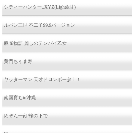
シティーハンター..XYZ(Light&甘)
ルパン三世 不二子99.9バージョン
麻雀物語 麗しのテンパイ乙女
黄門ちゃま寿
ヤッターマン 天才ドロンボー参上！
南国育ちin沖縄
めぞん一刻/桜の下で