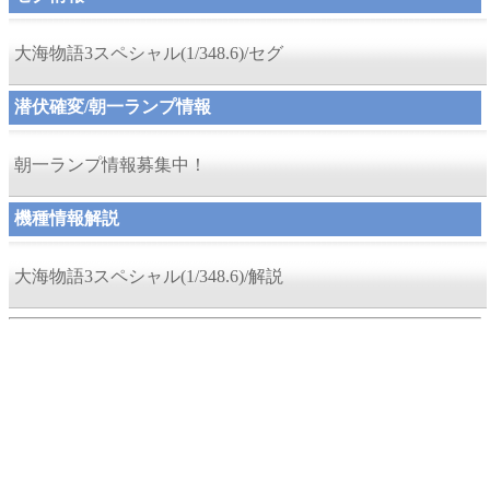
大海物語3スペシャル(1/348.6)/セグ
潜伏確変/朝一ランプ情報
朝一ランプ情報募集中！
機種情報解説
大海物語3スペシャル(1/348.6)/解説