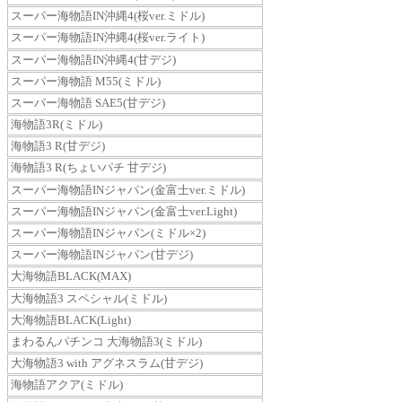
スーパー海物語IN沖縄4(桜ver.ミドル)
スーパー海物語IN沖縄4(桜ver.ライト)
スーパー海物語IN沖縄4(甘デジ)
スーパー海物語 M55(ミドル)
スーパー海物語 SAE5(甘デジ)
海物語3R(ミドル)
海物語3 R(甘デジ)
海物語3 R(ちょいパチ 甘デジ)
スーパー海物語INジャパン(金富士ver.ミドル)
スーパー海物語INジャパン(金富士ver.Light)
スーパー海物語INジャパン(ミドル×2)
スーパー海物語INジャパン(甘デジ)
大海物語BLACK(MAX)
大海物語3 スペシャル(ミドル)
大海物語BLACK(Light)
まわるんパチンコ 大海物語3(ミドル)
大海物語3 with アグネスラム(甘デジ)
海物語アクア(ミドル)