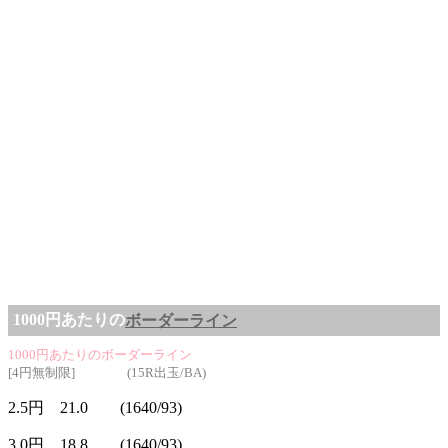
1000円あたりの
ボーダーライン
1000円あたりのボーダーライン
[4円無制限] (15R出玉/BA)
2.5円 21.0 (1640/93)
3.0円 18.8 (1640/93)