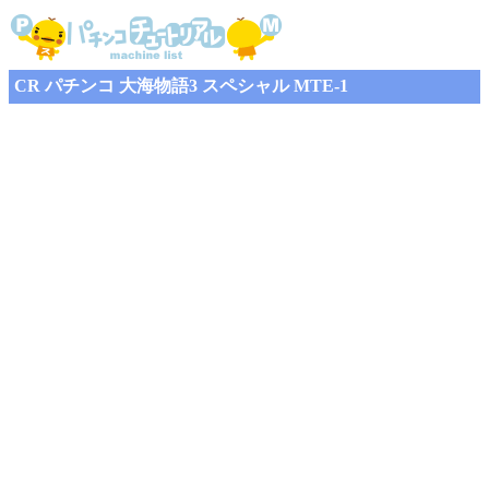
CR パチンコ 大海物語3 スペシャル MTE-1