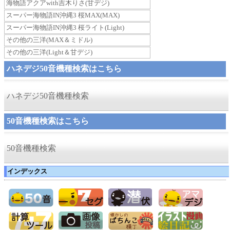
海物語アクアwith吉木りさ(甘デジ)
スーパー海物語IN沖縄3 桜MAX(MAX)
スーパー海物語IN沖縄3 桜ライト(Light)
その他の三洋(MAX＆ミドル)
その他の三洋(Light＆甘デジ)
ハネデジ50音機種検索はこちら
ハネデジ50音機種検索
50音機種検索はこちら
50音機種検索
インデックス