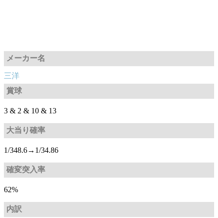
メーカー名
三洋
賞球
3 & 2 & 10 & 13
大当り確率
1/348.6→1/34.86
確変突入率
62%
内訳