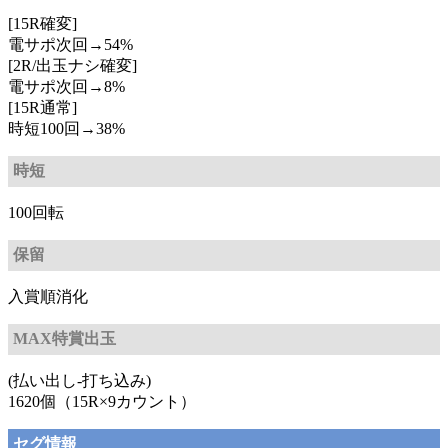
[15R確変]
電サポ次回→54%
[2R/出玉ナシ確変]
電サポ次回→8%
[15R通常]
時短100回→38%
時短
100回転
保留
入賞順消化
MAX特賞出玉
(払い出し-打ち込み)
1620個（15R×9カウント）
セグ情報