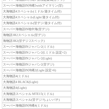
スーパー海物語IN沖縄5withアイマリン(甘)
大海物語4スペシャル(ミドル/遊タイム付)
大海物語4スペシャル(Light/遊タイム付)
大海物語4スペシャル(甘デジ/遊タイム付)
スーパー海物語IN地中海(甘デジ)
海物語3R2スペシャル(甘デジ)
海物語3R2(甘デジ 2スペック)
スーパー海物語INジャパン2(ミドル)
スーパー海物語INジャパン2(Lミドル 設定×2)
スーパー海物語INジャパン2(Light)
スーパー海物語INジャパン2(甘デジ)
スーパー海物語IN沖縄2(Light 設定×6)
大海物語4(ミドル)
大海物語4 BLACK(Light)
大海物語4(Light)
大海物語スペシャル MTE15(ミドル)
大海物語スペシャル(甘デジ/ちょいパチ)
スーパー海物語IN沖縄4(ミドル)