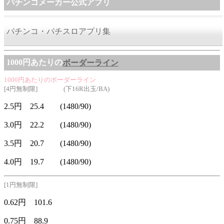
パチンコメーカー公式アプリ
パチンコ・パチスロアプリ集
1000円あたりの
ボーダーライン
1000円あたりのボーダーライン
[4円無制限] (下16R出玉/BA)
2.5円 25.4 (1480/90)
3.0円 22.2 (1480/90)
3.5円 20.7 (1480/90)
4.0円 19.7 (1480/90)
[1円無制限]
0.62円 101.6
0.75円 88.9