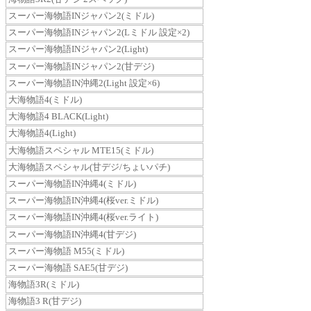
スーパー海物語INジャパン2(ミドル)
スーパー海物語INジャパン2(Lミドル 設定×2)
スーパー海物語INジャパン2(Light)
スーパー海物語INジャパン2(甘デジ)
スーパー海物語IN沖縄2(Light 設定×6)
大海物語4(ミドル)
大海物語4 BLACK(Light)
大海物語4(Light)
大海物語スペシャル MTE15(ミドル)
大海物語スペシャル(甘デジ/ちょいパチ)
スーパー海物語IN沖縄4(ミドル)
スーパー海物語IN沖縄4(桜ver.ミドル)
スーパー海物語IN沖縄4(桜ver.ライト)
スーパー海物語IN沖縄4(甘デジ)
スーパー海物語 M55(ミドル)
スーパー海物語 SAE5(甘デジ)
海物語3R(ミドル)
海物語3 R(甘デジ)