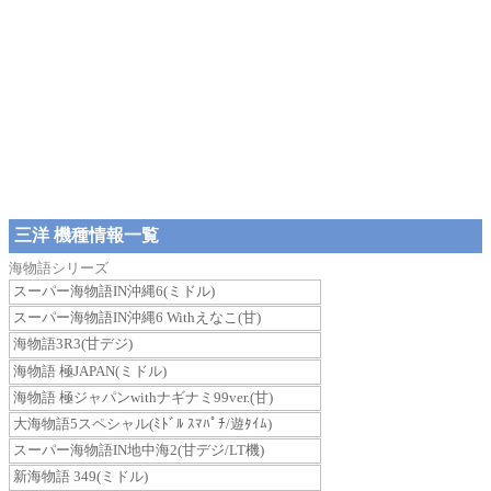
三洋 機種情報一覧
海物語シリーズ
スーパー海物語IN沖縄6(ミドル)
スーパー海物語IN沖縄6 Withえなこ(甘)
海物語3R3(甘デジ)
海物語 極JAPAN(ミドル)
海物語 極ジャパンwithナギナミ99ver.(甘)
大海物語5スペシャル(ﾐﾄﾞﾙ ｽﾏﾊﾟﾁ/遊ﾀｲﾑ)
スーパー海物語IN地中海2(甘デジ/LT機)
新海物語 349(ミドル)