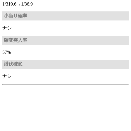
1/319.6→1/36.9
小当り確率
ナシ
確変突入率
57%
潜伏確変
ナシ