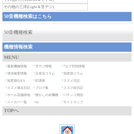
その他の三洋(Light＆甘デジ)
50音機種検索はこちら
50音機種検索
機種情報検索
MENU
最新機種情報
甘デジ情報
7セグ判別情報
潜伏確変情報
正攻法コラム
知恵袋コラム
知恵袋Q＆A
釘講座
スズメ日記
スズメ過去日記
ブログ集
スズメ絵日記
ホール店舗跡地
懐かしの名機種
パチンコ用語
メーカー一覧
etc
サイトマップ
TOPへ