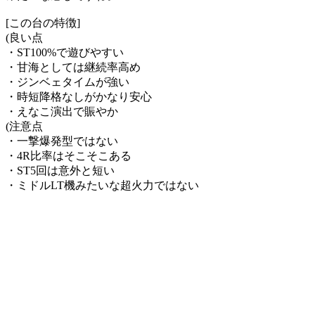
[この台の特徴]
(良い点
・ST100%で遊びやすい
・甘海としては継続率高め
・ジンベェタイムが強い
・時短降格なしがかなり安心
・えなこ演出で賑やか
(注意点
・一撃爆発型ではない
・4R比率はそこそこある
・ST5回は意外と短い
・ミドルLT機みたいな超火力ではない