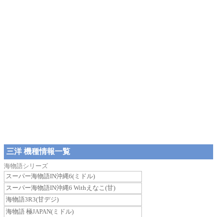
三洋 機種情報一覧
海物語シリーズ
スーパー海物語IN沖縄6(ミドル)
スーパー海物語IN沖縄6 Withえなこ(甘)
海物語3R3(甘デジ)
海物語 極JAPAN(ミドル)