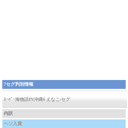
7セグ判別情報
ｽｰﾊﾟｰ海物語IN沖縄6 えなこ/セグ
内訳
ヘソ入賞