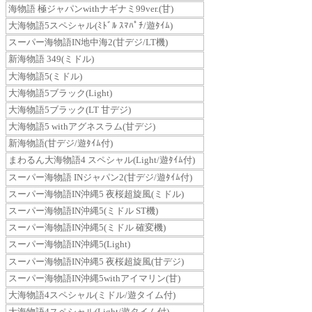
海物語 極ジャパンwithナギナミ99ver.(甘)
大海物語5スペシャル(ﾐﾄﾞﾙ ｽﾏﾊﾟﾁ/遊ﾀｲﾑ)
スーパー海物語IN地中海2(甘デジ/LT機)
新海物語 349(ミドル)
大海物語5(ミドル)
大海物語5ブラック(Light)
大海物語5ブラック(LT 甘デジ)
大海物語5 withアグネスラム(甘デジ)
新海物語(甘デジ/遊ﾀｲﾑ付)
まわるん大海物語4 スペシャル(Light/遊ﾀｲﾑ付)
スーパー海物語 INジャパン2(甘デジ/遊ﾀｲﾑ付)
スーパー海物語IN沖縄5 夜桜超旋風(ミドル)
スーパー海物語IN沖縄5(ミドル ST機)
スーパー海物語IN沖縄5(ミドル 確変機)
スーパー海物語IN沖縄5(Light)
スーパー海物語IN沖縄5 夜桜超旋風(甘デジ)
スーパー海物語IN沖縄5withアイマリン(甘)
大海物語4スペシャル(ミドル/遊タイム付)
大海物語4スペシャル(Light/遊タイム付)