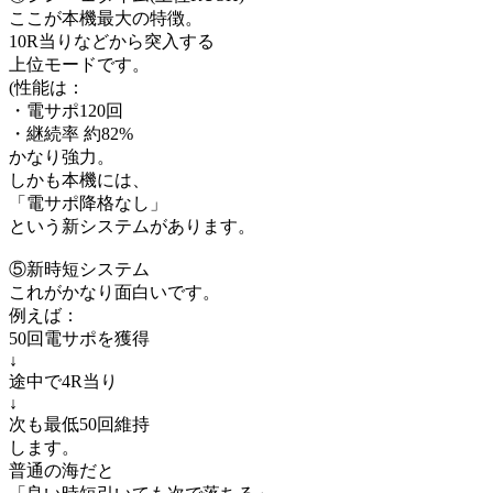
ここが本機最大の特徴。
10R当りなどから突入する
上位モードです。
(性能は：
・電サポ120回
・継続率 約82%
かなり強力。
しかも本機には、
「電サポ降格なし」
という新システムがあります。
⑤新時短システム
これがかなり面白いです。
例えば：
50回電サポを獲得
↓
途中で4R当り
↓
次も最低50回維持
します。
普通の海だと