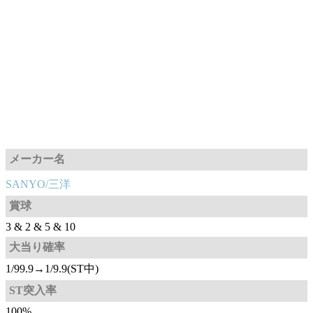
メーカー名
SANYO/三洋
賞球
3 & 2 & 5 & 10
大当り確率
1/99.9→1/9.9(ST中)
ST突入率
100%