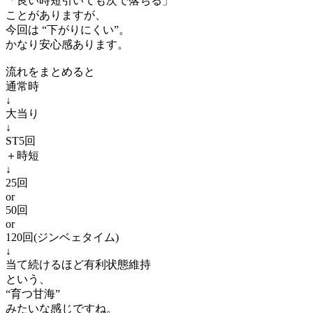
「良い時短引いても次で落ちる」
ことがありますが、
今回は “下がりにくい”。
かなり安心感あります。
流れをまとめると
通常時
↓
大当り
↓
ST5回
＋時短
↓
25回
or
50回
or
120回(ジンベェタイム)
↓
当て続けるほど有利状態維持
という、
“育つ甘海”
みたいな感じですね。