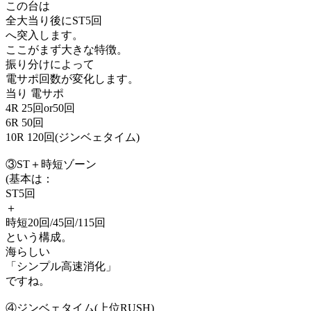
この台は
全大当り後にST5回
へ突入します。
ここがまず大きな特徴。
振り分けによって
電サポ回数が変化します。
当り 電サポ
4R 25回or50回
6R 50回
10R 120回(ジンベェタイム)
③ST＋時短ゾーン
(基本は：
ST5回
＋
時短20回/45回/115回
という構成。
海らしい
「シンプル高速消化」
ですね。
④ジンベェタイム(上位RUSH)