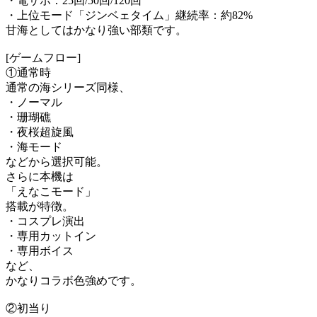
・電サポ：25回/50回/120回
・上位モード「ジンベェタイム」継続率：約82%
甘海としてはかなり強い部類です。
[ゲームフロー]
①通常時
通常の海シリーズ同様、
・ノーマル
・珊瑚礁
・夜桜超旋風
・海モード
などから選択可能。
さらに本機は
「えなこモード」
搭載が特徴。
・コスプレ演出
・専用カットイン
・専用ボイス
など、
かなりコラボ色強めです。
②初当り