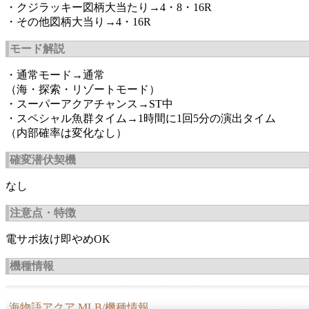
・クジラッキー図柄大当たり→4・8・16R
・その他図柄大当り→4・16R
モード解説
・通常モード→通常
（海・探索・リゾートモード）
・スーパーアクアチャンス→ST中
・スペシャル魚群タイム→1時間に1回5分の演出タイム
（内部確率は変化なし）
確変潜伏契機
なし
注意点・特徴
電サポ抜け即やめOK
機種情報
海物語アクア MLB/機種情報