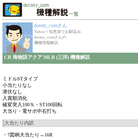
doraty_comさん
Yahoo！知恵袋でお馴染み
doraty_comさんの
機種情報解説
CR 海物語アクア MLB (三洋) 機種解説
ミドルSTタイプ
小当たりなし
潜伏なし
入賞順消化
確変突入100％・ST100回転
大当り・電サポ中右打ち
大当たり内訳
・7図柄大当たり→16R