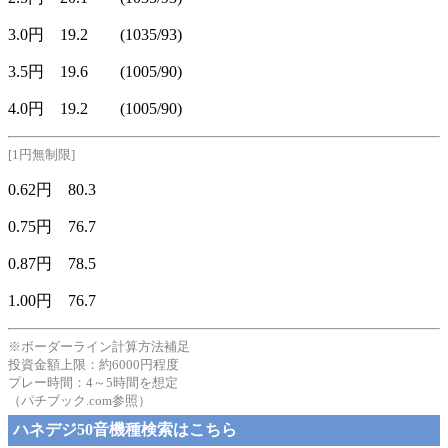
3.0円 19.2 (1035/93)
3.5円 19.6 (1005/90)
4.0円 19.2 (1005/90)
[1円無制限]
0.62円 80.3
0.75円 76.7
0.87円 78.5
1.00円 76.7
※ボーダーライン計算方法補足
投資金額上限：約6000円程度
プレー時間：4～5時間を想定
（パチブック.com参照）
ハネデジ50音機種検索はこちら