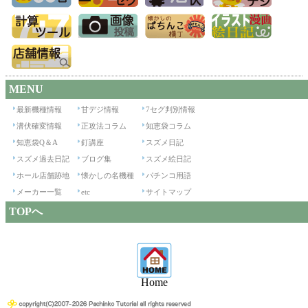
MENU
最新機種情報
甘デジ情報
7セグ判別情報
潜伏確変情報
正攻法コラム
知恵袋コラム
知恵袋Q＆A
釘講座
スズメ日記
スズメ過去日記
ブログ集
スズメ絵日記
ホール店舗跡地
懐かしの名機種
パチンコ用語
メーカー一覧
etc
サイトマップ
TOPへ
Home