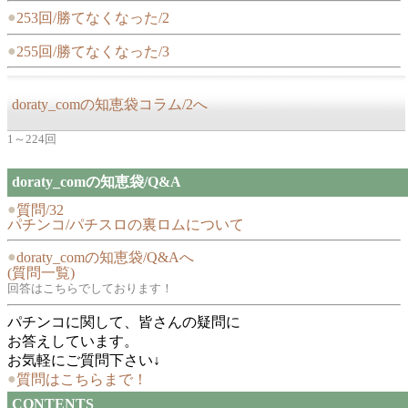
●
253回/勝てなくなった/2
●
255回/勝てなくなった/3
doraty_comの知恵袋コラム/2へ
1～224回
doraty_comの知恵袋/Q&A
●
質問/32
パチンコ/パチスロの裏ロムについて
●
doraty_comの知恵袋/Q&Aへ
(質問一覧)
回答はこちらでしております！
パチンコに関して、皆さんの疑問に
お答えしています。
お気軽にご質問下さい↓
●
質問はこちらまで！
CONTENTS