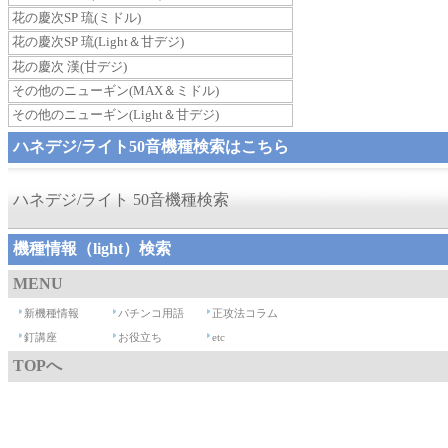
花の慶次SP 琉(ミドル)
花の慶次SP 琉(Light＆甘デジ)
花の慶次 漢(甘デジ)
その他のニューギン(MAX＆ミドル)
その他のニューギン(Light＆甘デジ)
ハネデジ/ライト50音機種検索はこちら
ハネデジ/ライト 50音機種検索
機種情報（light）検索
MENU
新機種情報
パチンコ用語
正攻法コラム
釘講座
お役立ち
etc
TOPへ