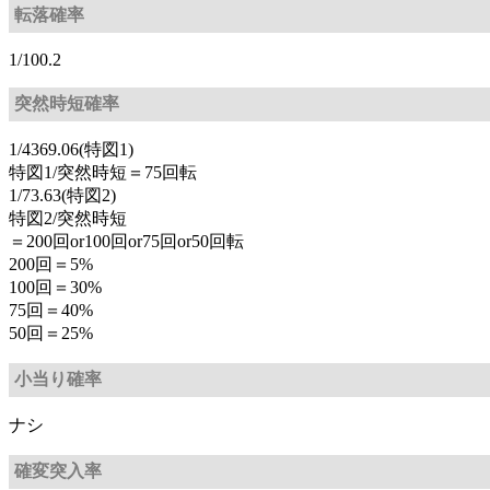
転落確率
1/100.2
突然時短確率
1/4369.06(特図1)
特図1/突然時短＝75回転
1/73.63(特図2)
特図2/突然時短
＝200回or100回or75回or50回転
200回＝5%
100回＝30%
75回＝40%
50回＝25%
小当り確率
ナシ
確変突入率