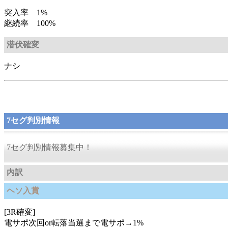
突入率 1%
継続率 100%
潜伏確変
ナシ
7セグ判別情報
7セグ判別情報募集中！
内訳
ヘソ入賞
[3R確変]
電サポ次回or転落当選まで電サポ→1%