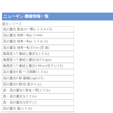
ニューギン 機種情報一覧
慶次シリーズ
花の慶次 黄金の一撃(e ミドル LT)
花の慶次 傾奇一転(e 1/348)
花の慶次 傾奇一転(e ミドル×2)
花の慶次 傾奇一転 87ver. (甘 遊)
義風堂々!! 兼続と慶次3(ミドル)
義風堂々!! 兼続と慶次3(LT Light)
義風堂々!! 兼続と慶次3 99ver.(甘デジ LT)
花の慶次9 裂 一刀両断(ミドル)
花の慶次9 裂 蓮極(Light LT)
花の慶次9 裂(甘 遊タイム)
真・花の慶次3 黄金一閃(ミドル)
真・花の慶次3(ミドル)
真・花の慶次3(甘デジ)
花の慶次 蓮(ミドル)