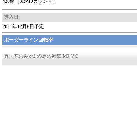
420個（3R×10カウント）
導入日
2021年12月6日予定
ボーダーライン回転率
真・花の慶次2 漆黒の衝撃 M3-VC