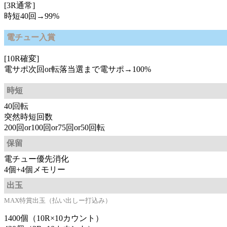
[3R通常]
時短40回→99%
電チュー入賞
[10R確変]
電サポ次回or転落当選まで電サポ→100%
時短
40回転
突然時短回数
200回or100回or75回or50回転
保留
電チュー優先消化
4個+4個メモリー
出玉
MAX特賞出玉（払い出しー打込み）
1400個（10R×10カウント）