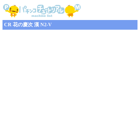
CR 花の慶次 漢 N2-V