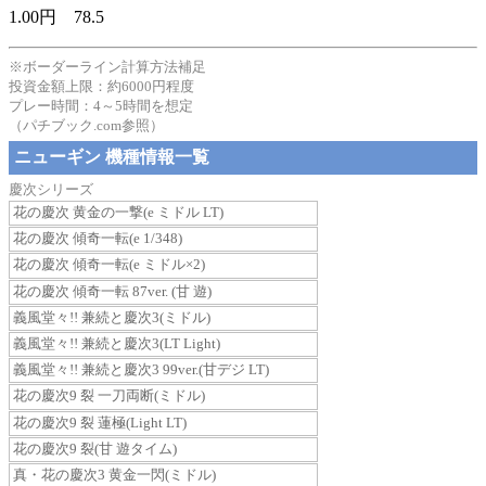
1.00円 78.5
※ボーダーライン計算方法補足
投資金額上限：約6000円程度
プレー時間：4～5時間を想定
（パチブック.com参照）
ニューギン 機種情報一覧
慶次シリーズ
花の慶次 黄金の一撃(e ミドル LT)
花の慶次 傾奇一転(e 1/348)
花の慶次 傾奇一転(e ミドル×2)
花の慶次 傾奇一転 87ver. (甘 遊)
義風堂々!! 兼続と慶次3(ミドル)
義風堂々!! 兼続と慶次3(LT Light)
義風堂々!! 兼続と慶次3 99ver.(甘デジ LT)
花の慶次9 裂 一刀両断(ミドル)
花の慶次9 裂 蓮極(Light LT)
花の慶次9 裂(甘 遊タイム)
真・花の慶次3 黄金一閃(ミドル)