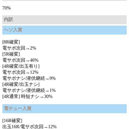
70%
内訳
ヘソ入賞
[8R確変]
電サポ次回→2%
[5R確変]
電サポ次回→46%
[4R確変/出玉有り]
電サポ次回→12%
電サポナシ/潜伏継続→9%
[4R確変/出玉ナシ]
電サポナシ/潜伏継続→1%
[4R通常] 時短ナシ→30%
電チュー入賞
[16R確変]
出玉16R/電サポ次回→12%