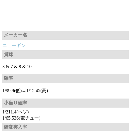
メーカー名
ニューギン
賞球
3 & 7 & 8 & 10
確率
1/99.9(低)→1/15.45(高)
小当り確率
1/211.4(ヘソ)
1/65.536(電チュー)
確変突入率