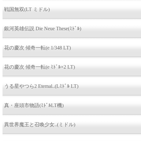
戦国無双(LT ミドル)
銀河英雄伝説 Die Neue These(ﾐﾄﾞﾙ)
花の慶次 傾奇一転(e 1/348 LT)
花の慶次 傾奇一転(e ﾐﾄﾞﾙ×2 LT)
うる星やつら2 Eternal..(Lﾐﾄﾞﾙ LT)
真・座頭市物語(ﾐﾄﾞﾙLT機)
異世界魔王と召喚少女..(ミドル)