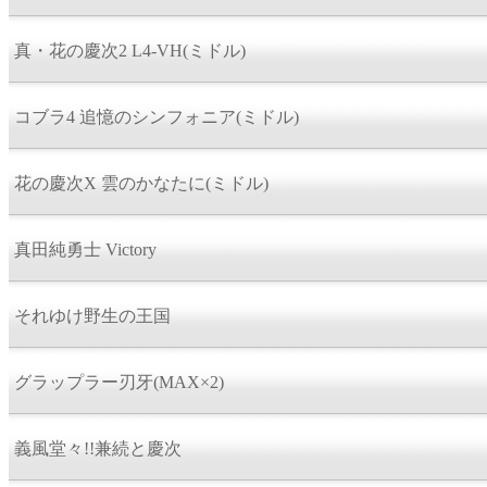
真・花の慶次2 L4-VH(ミドル)
コブラ4 追憶のシンフォニア(ミドル)
花の慶次X 雲のかなたに(ミドル)
真田純勇士 Victory
それゆけ野生の王国
グラップラー刃牙(MAX×2)
義風堂々!!兼続と慶次