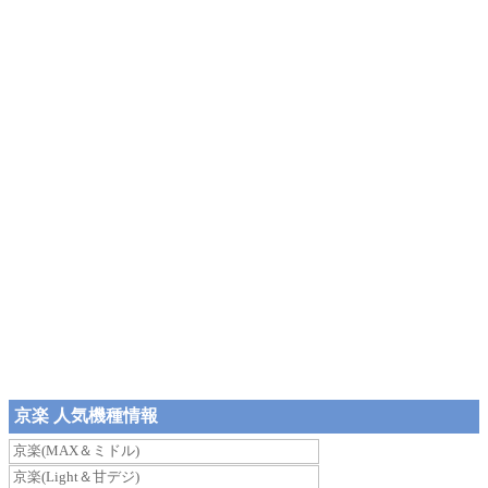
京楽 人気機種情報
京楽(MAX＆ミドル)
京楽(Light＆甘デジ)