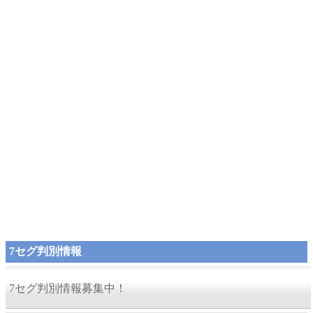
7セグ判別情報
7セグ判別情報募集中！