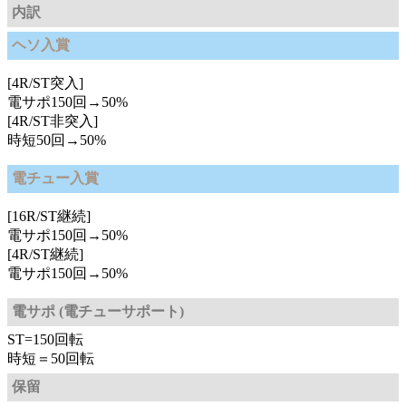
内訳
ヘソ入賞
[4R/ST突入]
電サポ150回→50%
[4R/ST非突入]
時短50回→50%
電チュー入賞
[16R/ST継続]
電サポ150回→50%
[4R/ST継続]
電サポ150回→50%
電サポ (電チューサポート)
ST=150回転
時短＝50回転
保留