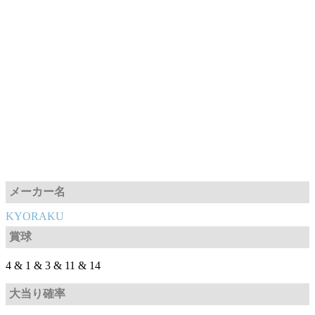
メーカー名
KYORAKU
賞球
4 & 1 & 3 & 11 & 14
大当り確率