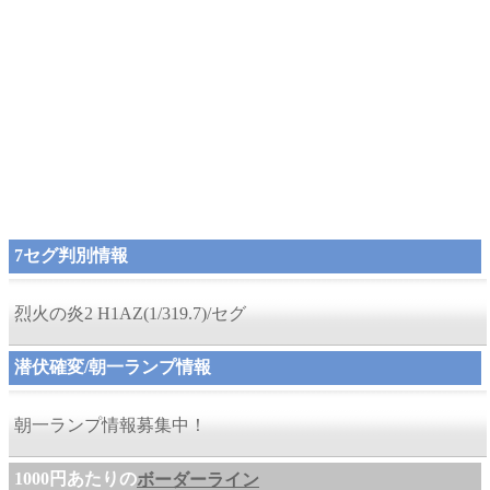
7セグ判別情報
烈火の炎2 H1AZ(1/319.7)/セグ
潜伏確変/朝一ランプ情報
朝一ランプ情報募集中！
1000円あたりの
ボーダーライン