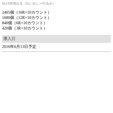
MAX特賞出玉（払い出しー打込み）
2465個（16R×10カウント）
1680個（12R×10カウント）
840個（6R×10カウント）
420個（3R×10カウント）
導入日
2016年6月13日予定