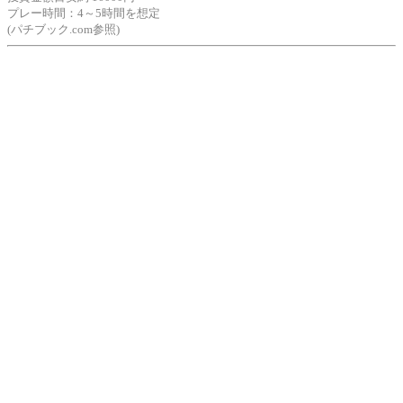
プレー時間：4～5時間を想定
(パチブック.com参照)