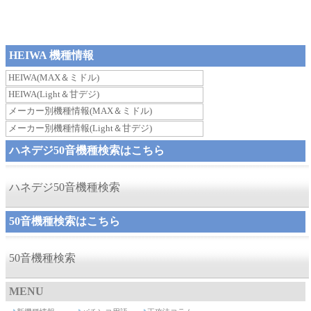
HEIWA 機種情報
HEIWA(MAX＆ミドル)
HEIWA(Light＆甘デジ)
メーカー別機種情報(MAX＆ミドル)
メーカー別機種情報(Light＆甘デジ)
ハネデジ50音機種検索はこちら
ハネデジ50音機種検索
50音機種検索はこちら
50音機種検索
MENU