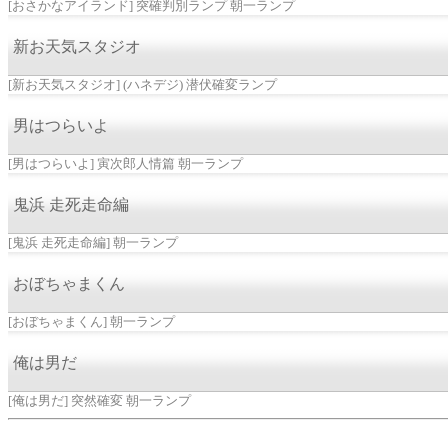
[おさかなアイランド] 突確判別ランプ 朝一ランプ
新お天気スタジオ
[新お天気スタジオ] (ハネデジ) 潜伏確変ランプ
男はつらいよ
[男はつらいよ] 寅次郎人情篇 朝一ランプ
鬼浜 走死走命編
[鬼浜 走死走命編] 朝一ランプ
おぼちゃまくん
[おぼちゃまくん] 朝一ランプ
俺は男だ
[俺は男だ] 突然確変 朝一ランプ