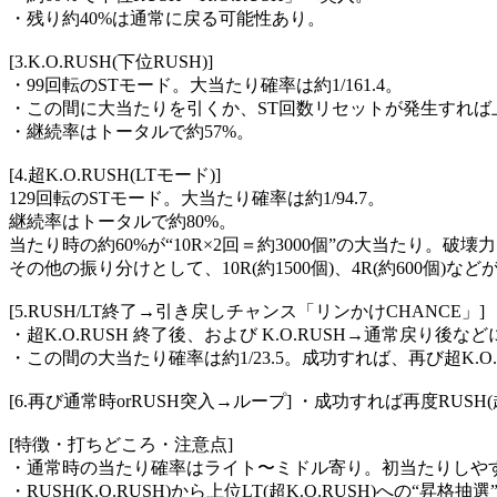
・残り約40%は通常に戻る可能性あり。
[3.K.O.RUSH(下位RUSH)]
・99回転のSTモード。大当たり確率は約1/161.4。
・この間に大当たりを引くか、ST回数リセットが発生すれば上位
・継続率はトータルで約57%。
[4.超K.O.RUSH(LTモード)]
129回転のSTモード。大当たり確率は約1/94.7。
継続率はトータルで約80%。
当たり時の約60%が“10R×2回＝約3000個”の大当たり。破
その他の振り分けとして、10R(約1500個)、4R(約600個)な
[5.RUSH/LT終了→引き戻しチャンス「リンかけCHANCE」]
・超K.O.RUSH 終了後、および K.O.RUSH→通常戻り
・この間の大当たり確率は約1/23.5。成功すれば、再び超K.O.
[6.再び通常時orRUSH突入→ループ] ・成功すれば再度RU
[特徴・打ちどころ・注意点]
・通常時の当たり確率はライト〜ミドル寄り。初当たりしや
・RUSH(K.O.RUSH)から上位LT(超K.O.RUSH)への“