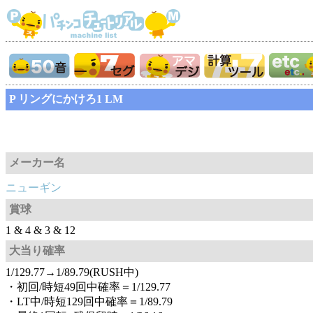
P リングにかけろ1 LM
メーカー名
ニューギン
賞球
1 & 4 & 3 & 12
大当り確率
1/129.77→1/89.79(RUSH中)
・初回/時短49回中確率＝1/129.77
・LT中/時短129回中確率＝1/89.79