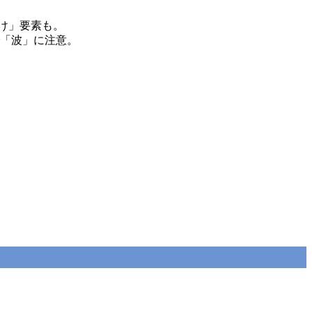
け」要素も。
ので「波」に注意。