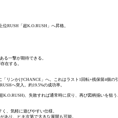
RUSH「超K.O.RUSH」へ昇格。
壊力ある一撃が期待できる。
どが存在する。
後などに「リンかけCHANCE」へ。これはラスト1回転+残保留4個
RUSHへ突入。約19.5%の成功率。
SH(超K.O.RUSH)、失敗すれば通常時に戻り、再び図柄揃い
すく、気軽に遊びやすい仕様。
昇格抽選”があり、ヒキ次第で大きな展開も可能。