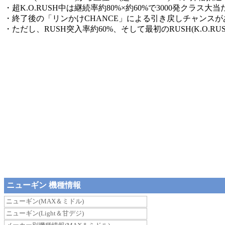
・超K.O.RUSH中は継続率約80%×約60%で3000発クラ
・終了後の「リンかけCHANCE」による引き戻しチャンス
・ただし、RUSH突入率約60%、そして最初のRUSH(K.O
ニューギン 機種情報
ニューギン(MAX＆ミドル)
ニューギン(Light＆甘デジ)