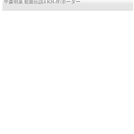
中森明菜 歌姫伝説4 KH-JF/ボーダー