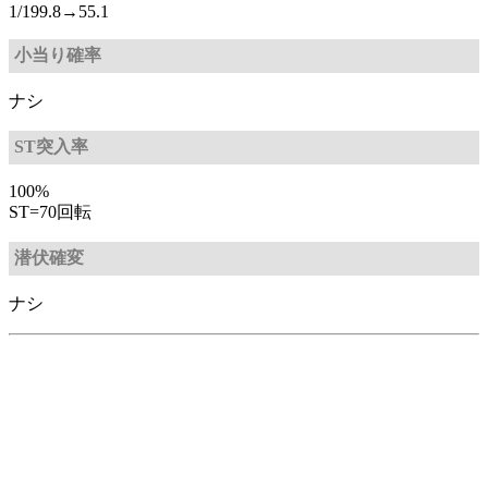
1/199.8→55.1
小当り確率
ナシ
ST突入率
100%
ST=70回転
潜伏確変
ナシ