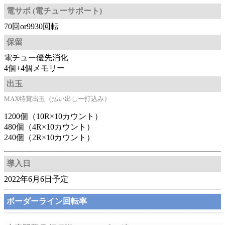
電サポ (電チューサポート)
70回or9930回転
保留
電チュー優先消化
4個+4個メモリー
出玉
MAX特賞出玉（払い出しー打込み）
1200個（10R×10カウント）
480個（4R×10カウント）
240個（2R×10カウント）
導入日
2022年6月6日予定
ボーダーライン回転率