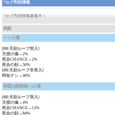
7セグ判別情報
7セグ判別情報募集中！
内訳
ヘソ入賞
[8R/天刻ループ突入]
天授の儀→2%
死合CHANCE→2%
死合の刻→50%
[8R/天刻ループ非突入]
時短ナシ→46%
特図2(図柄揃い)入賞
[8R/天刻ループ突入]
天授の儀→4%
死合CHANCE→12%
死合の刻→84%