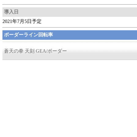
導入日
2021年7月5日予定
ボーダーライン回転率
蒼天の拳 天刻 GEA/ボーダー