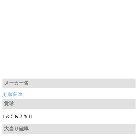
メーカー名
jfj(藤商事)
賞球
1 & 5 & 2 & 11
大当り確率