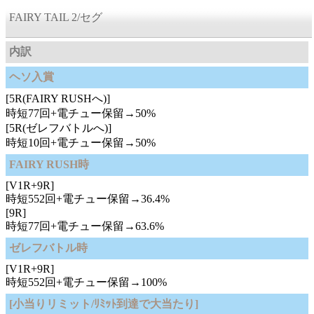
FAIRY TAIL 2/セグ
内訳
ヘソ入賞
[5R(FAIRY RUSHへ)]
時短77回+電チュー保留→50%
[5R(ゼレフバトルへ)]
時短10回+電チュー保留→50%
FAIRY RUSH時
[V1R+9R]
時短552回+電チュー保留→36.4%
[9R]
時短77回+電チュー保留→63.6%
ゼレフバトル時
[V1R+9R]
時短552回+電チュー保留→100%
[小当りリミット/ﾘﾐｯﾄ到達で大当たり]