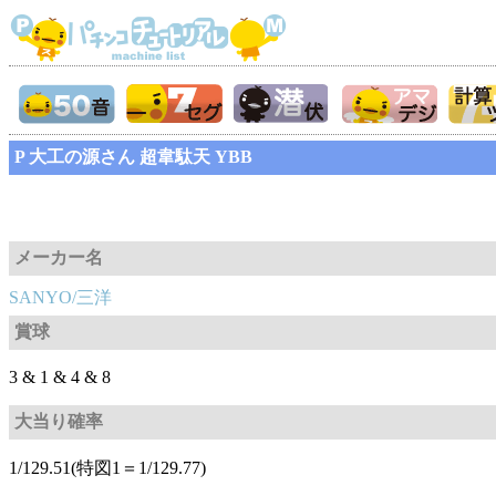
P 大工の源さん 超韋駄天 YBB
メーカー名
SANYO/三洋
賞球
3 & 1 & 4 & 8
大当り確率
1/129.51(特図1＝1/129.77)