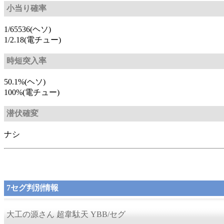
小当り確率
1/65536(ヘソ)
1/2.18(電チュー)
時短突入率
50.1%(ヘソ)
100%(電チュー)
潜伏確変
ナシ
7セグ判別情報
大工の源さん 超韋駄天 YBB/セグ