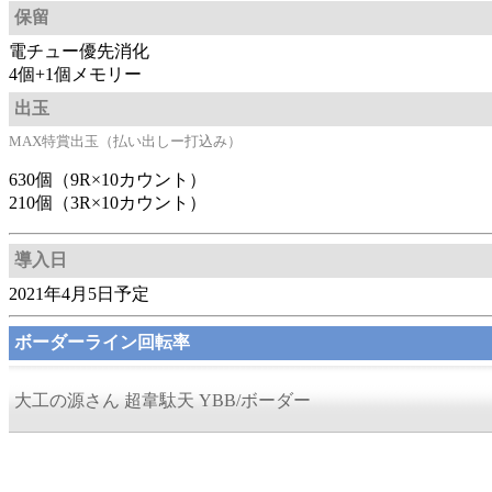
保留
電チュー優先消化
4個+1個メモリー
出玉
MAX特賞出玉（払い出しー打込み）
630個（9R×10カウント）
210個（3R×10カウント）
導入日
2021年4月5日予定
ボーダーライン回転率
大工の源さん 超韋駄天 YBB/ボーダー