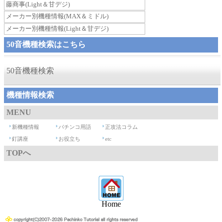
藤商事(Light＆甘デジ)
メーカー別機種情報(MAX＆ミドル)
メーカー別機種情報(Light＆甘デジ)
50音機種検索はこちら
50音機種検索
機種情報検索
MENU
新機種情報
パチンコ用語
正攻法コラム
釘講座
お役立ち
etc
TOPへ
Home