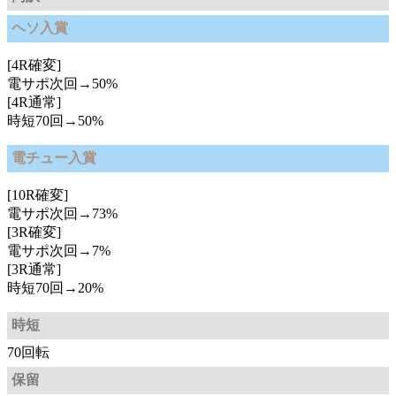
ヘソ入賞
[4R確変]
電サポ次回→50%
[4R通常]
時短70回→50%
電チュー入賞
[10R確変]
電サポ次回→73%
[3R確変]
電サポ次回→7%
[3R通常]
時短70回→20%
時短
70回転
保留