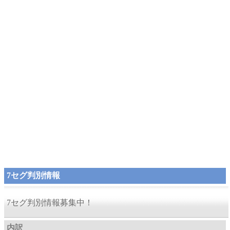
7セグ判別情報
7セグ判別情報募集中！
内訳