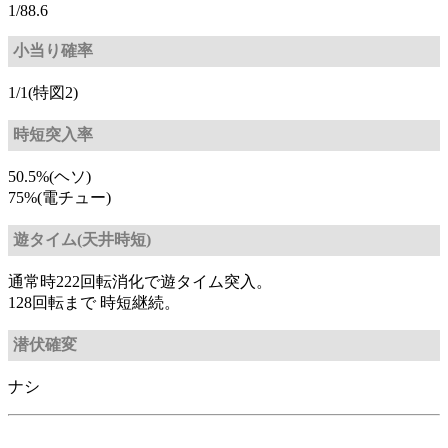
1/88.6
小当り確率
1/1(特図2)
時短突入率
50.5%(ヘソ)
75%(電チュー)
遊タイム(天井時短)
通常時222回転消化で遊タイム突入。
128回転まで 時短継続。
潜伏確変
ナシ