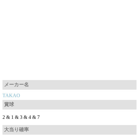
メーカー名
TAKAO
賞球
2 & 1 & 3 & 4 & 7
大当り確率