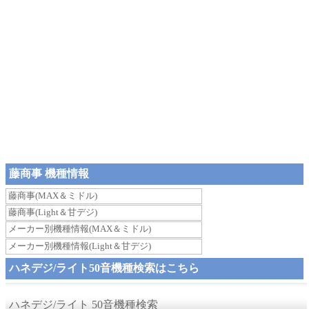
藤商事 機種情報
藤商事(MAX＆ミドル)
藤商事(Light＆甘デジ)
メーカー別機種情報(MAX＆ミドル)
メーカー別機種情報(Light＆甘デジ)
ハネデジ/ライト50音機種検索はこちら
ハネデジ/ライト 50音機種検索