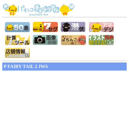
P FAIRY TAIL 2 JWA