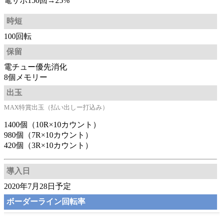
電サポ150回→25%
時短
100回転
保留
電チュー優先消化
8個メモリー
出玉
MAX特賞出玉（払い出しー打込み）
1400個（10R×10カウント）
980個（7R×10カウント）
420個（3R×10カウント）
導入日
2020年7月28日予定
ボーダーライン回転率