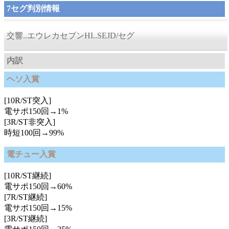
7セグ判別情報
交響..エウレカセブンHI..SEJD/セグ
内訳
ヘソ入賞
[10R/ST突入]
電サポ150回→1%
[3R/ST非突入]
時短100回→99%
電チュー入賞
[10R/ST継続]
電サポ150回→60%
[7R/ST継続]
電サポ150回→15%
[3R/ST継続]