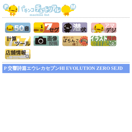
P 交響詩篇エウレカセブンHI EVOLUTION ZERO SEJD