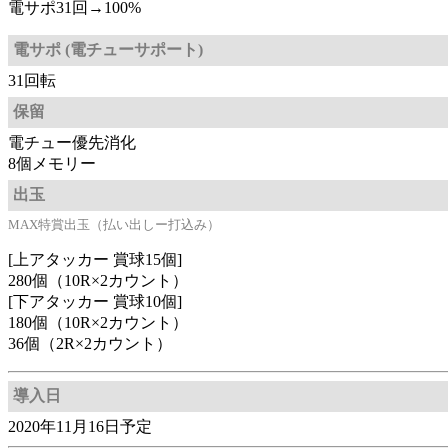
電サポ31回→100%
電サポ (電チューサポート)
31回転
保留
電チュー優先消化
8個メモリー
出玉
MAX特賞出玉（払い出しー打込み）
[上アタッカー 賞球15個]
280個（10R×2カウント）
[下アタッカー 賞球10個]
180個（10R×2カウント）
36個（2R×2カウント）
導入日
2020年11月16日予定