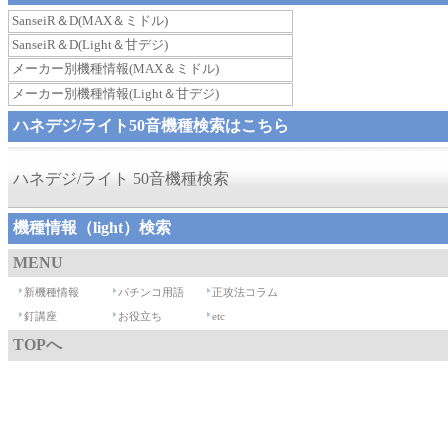
SanseiR＆D(MAX＆ミドル)
SanseiR＆D(Light＆甘デジ)
メーカー別機種情報(MAX＆ミドル)
メーカー別機種情報(Light＆甘デジ)
ハネデジ/ライト50音機種検索はこちら
ハネデジ/ライト 50音機種検索
機種情報（light）検索
MENU
新機種情報
パチンコ用語
正攻法コラム
釘講座
お役立ち
etc
TOPへ