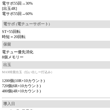
電サポ55回→30%
[出玉4R]
電サポ55回→60%
電サポ (電チューサポート)
ST=55回転
時短＝20回転
保留
電チュー優先消化
8個メモリー
出玉
MAX特賞出玉（払い出しー打込み）
1200個(10R×10カウント)
720個(6R×10カウント)
480個(4R×10カウント)
導入日