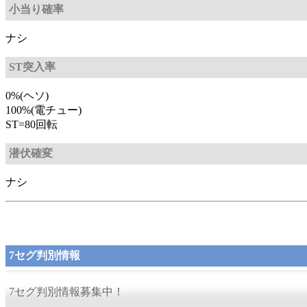
小当り確率
ナシ
ST突入率
0%(ヘソ)
100%(電チュー)
ST=80回転
潜伏確変
ナシ
7セグ判別情報
7セグ判別情報募集中！