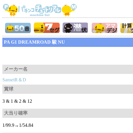
PA G1 DREAMROAD 駿 NU
メーカー名
SanseiR＆D
賞球
3 & 1 & 2 & 12
大当り確率
1/99.9→1/54.84