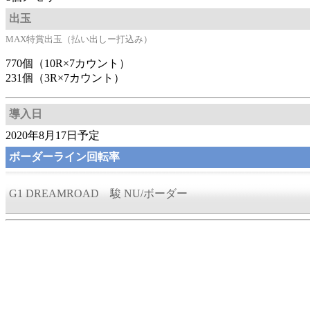
出玉
MAX特賞出玉（払い出しー打込み）
770個（10R×7カウント）
231個（3R×7カウント）
導入日
2020年8月17日予定
ボーダーライン回転率
G1 DREAMROAD 駿 NU/ボーダー