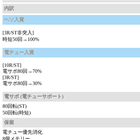
内訳
ヘソ入賞
[3R/ST非突入]
時短50回→100%
電チュー入賞
[10R/ST]
電サポ80回→70%
[3R/ST]
電サポ80回→30%
電サポ (電チューサポート)
80回転(ST)
50回転(時短)
保留
電チュー優先消化
8個メモリー