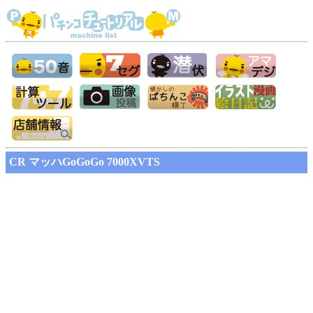
CR マッハGoGoGo 7000XVTS