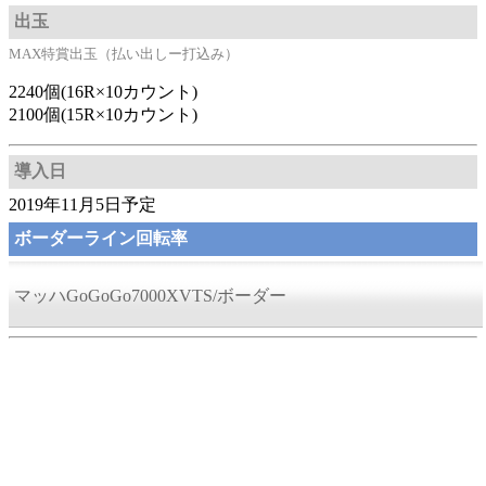
出玉
MAX特賞出玉（払い出しー打込み）
2240個(16R×10カウント)
2100個(15R×10カウント)
導入日
2019年11月5日予定
ボーダーライン回転率
マッハGoGoGo7000XVTS/ボーダー