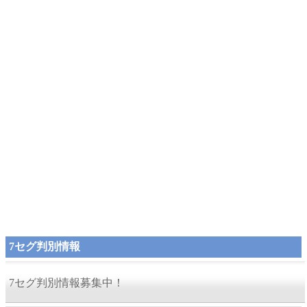
7セグ判別情報
7セグ判別情報募集中！