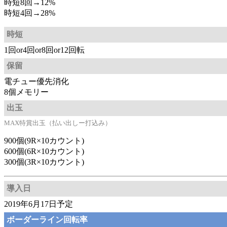
時短8回→12%
時短4回→28%
時短
1回or4回or8回or12回転
保留
電チュー優先消化
8個メモリー
出玉
MAX特賞出玉（払い出しー打込み）
900個(9R×10カウント)
600個(6R×10カウント)
300個(3R×10カウント)
導入日
2019年6月17日予定
ボーダーライン回転率