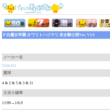
P 白魔女学園 オワリトハジマリ 赤き騎士団Ver. V1A
メーカー名
TAKAO
賞球
4 & 2 & 5 & 3 & 11
大当り確率
1/199→1/6.9