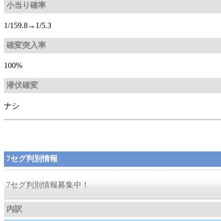
小当り確率
1/159.8→1/5.3
確変突入率
100%
潜伏確変
ナシ
7セグ判別情報
7セグ判別情報募集中！
内訳