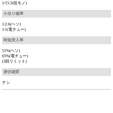
1/15.5(役モノ)
小当り確率
1/2.6(ヘソ)
1/1(電チュー)
時短突入率
51%(ヘソ)
65%(電チュー)
(3回リミット)
潜伏確変
ナシ