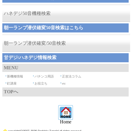
ハネデジ50音機種検索
朝一ランプ潜伏確変50音検索はこちら
朝一ランプ潜伏確変/50音検索
甘デジ/ハネデジ情報検索
MENU
新機種情報
パチンコ用語
正攻法コラム
釘講座
お役立ち
etc
TOPへ
Home