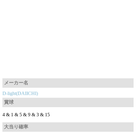
メーカー名
D-light(DAIICHI)
賞球
4 & 1 & 5 & 9 & 3 & 15
大当り確率