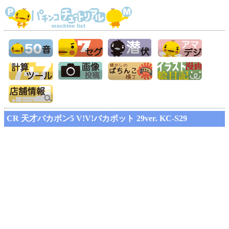
CR 天才バカボン5 V!V!バカボット 29ver. KC-S29