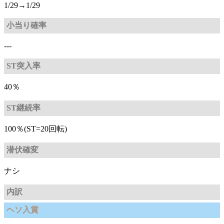
1/29→1/29
小当り確率
---
ST突入率
40％
ST継続率
100％(ST=20回転)
潜伏確変
ナシ
内訳
ヘソ入賞