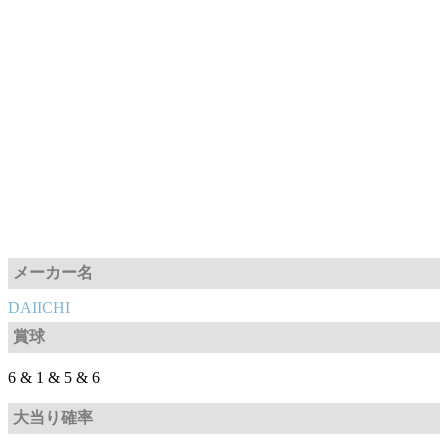
メーカー名
DAIICHI
賞球
6 & 1 & 5 & 6
大当り確率