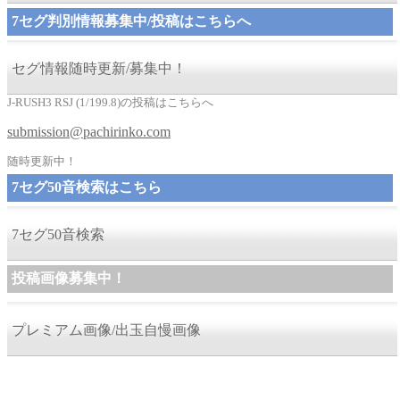
7セグ判別情報募集中/投稿はこちらへ
セグ情報随時更新/募集中！
J-RUSH3 RSJ (1/199.8)の投稿はこちらへ
submission@pachirinko.com
随時更新中！
7セグ50音検索はこちら
7セグ50音検索
投稿画像募集中！
プレミアム画像/出玉自慢画像