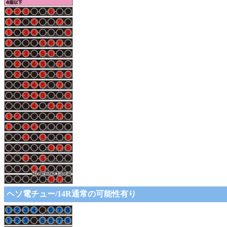
ヘソ電チュー/14R通常の可能性有り