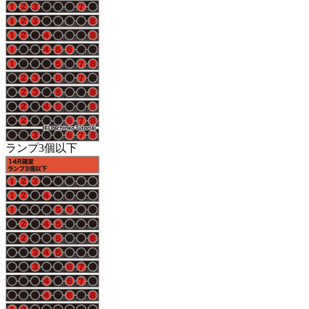
ランプ3個以下