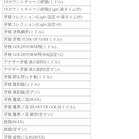
10カウントチャージ絶狼(ミドル)
10カウントチャージ絶狼(Light 遊タイム付)
牙狼コレクション(Light 設定×6 遊タイム付)
牙狼コレクション(Light 設定×6)
牙狼 冴島鋼牙(ミドル)
牙狼 牙狼 TUSK OF GOD(ミドル)
牙狼 GOLDSTORM翔(ミドル)
牙狼 GOLDSTORM翔 RH(設定×2)
アナザー牙狼 炎の刻印(ミドル)
アナザー牙狼 炎の刻印(甘デジ)
牙狼 闇を照らす者(ミドル)
牙狼 復刻版(ミドル)
牙狼 復刻版(甘デジ)
牙狼 魔戒ノ花(MAX)
牙狼 魔界ノ花 BEAST OF GOLD(ミドル)
牙狼 魔界ノ花 媚空(甘デジ)
絶狼(MAX)
絶狼(甘デジ)
牙狼 金色になれ(MAX)