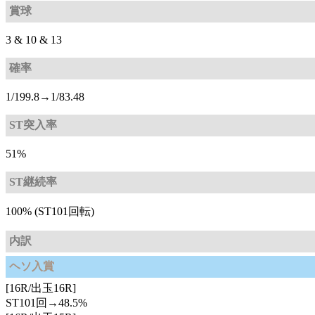
賞球
3 & 10 & 13
確率
1/199.8→1/83.48
ST突入率
51%
ST継続率
100% (ST101回転)
内訳
ヘソ入賞
[16R/出玉16R]
ST101回→48.5%