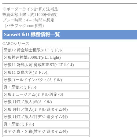
※ボーダーライン計算方法補足
投資金額上限：約11000円程度
プレー時間：4～5時間を想定
（パチブック.com参照）
SanseiR＆D 機種情報一覧
GAROシリーズ
牙狼12 黄金騎士極限(e LT ミドル)
牙狼神速神撃3000LT(e LT Light)
牙狼11 冴島大河 魔戒BURST(e LT ﾐﾄﾞﾙ)
牙狼11 冴島大河(ミドル)
牙狼ゴールドインパクト(ミドル)
真・牙狼2(ミドル)
牙狼ミュージアム(ミドル 設定×6)
牙狼 月虹ノ旅人 絆(ミドル)
牙狼 月虹ノ旅人(ミドル 遊タイム付)
牙狼 月虹ノ旅人(甘デジ 遊タイム付)
真・牙狼(ミドル)
激デジ 真・牙狼(甘デジ 遊タイム付)