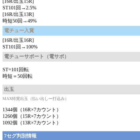
[16R/出玉15R]
ST101回→2.5%
[16R/出玉13R]
時短50回→49%
電チュー入賞
[16R/出玉16R]
ST101回→100%
電チューサポート（電サポ）
ST=101回転
時短＝50回転
出玉
MAX特賞出玉（払い出しー打込み）
1344個（16R×7カウント）
1260個（15R×7カウント）
1092個（13R×7カウント）
7セグ判別情報