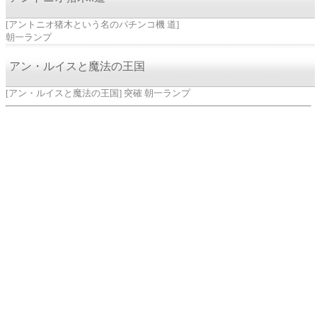
[アントニオ猪木という名のパチンコ機 道]
朝一ランプ
アン・ルイスと魔法の王国
[アン・ルイスと魔法の王国] 突確 朝一ランプ