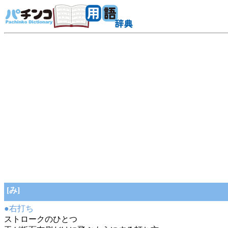
[み]
●右打ち
ストロークのひとつ