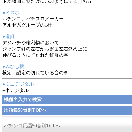
玉が板面右側だけに飛ぶようにする打ち方
●ミズホ
パチンコ、パチスロメーカー
アルゼ系グループの1社
●道釘
デジパチや権利物において、
ジャンプ釘の左右から盤面左右斜め上に
伸びるように打たれた釘群の事
●みなし機
検定、認定の切れている台の事
●ミニデジタル
=小デジタル
機種名入力で検索
用語集50音別TOPへ
パチンコ用語50音別TOPへ