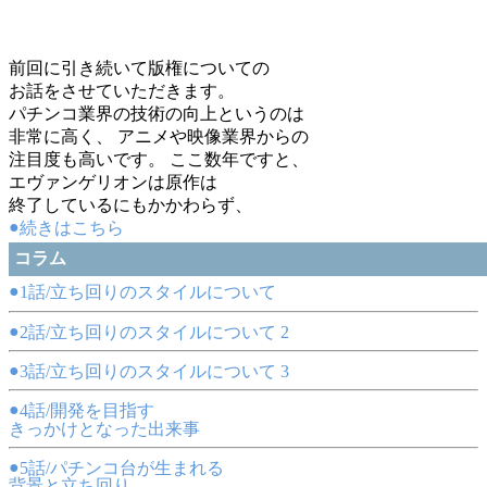
前回に引き続いて版権についての
お話をさせていただきます。
パチンコ業界の技術の向上というのは
非常に高く、 アニメや映像業界からの
注目度も高いです。 ここ数年ですと、
エヴァンゲリオンは原作は
終了しているにもかかわらず、
●
続きはこちら
コラム
●
1話/立ち回りのスタイルについて
●
2話/立ち回りのスタイルについて 2
●
3話/立ち回りのスタイルについて 3
●
4話/開発を目指す
きっかけとなった出来事
●
5話/パチンコ台が生まれる
背景と立ち回り