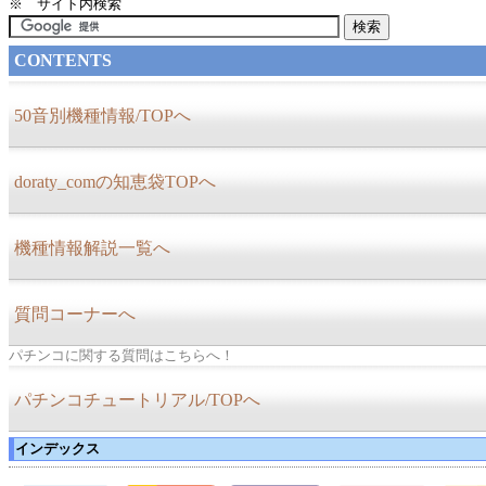
※ サイト内検索
CONTENTS
50音別機種情報/TOPへ
doraty_comの知恵袋TOPへ
機種情報解説一覧へ
質問コーナーへ
パチンコに関する質問はこちらへ！
パチンコチュートリアル/TOPへ
インデックス