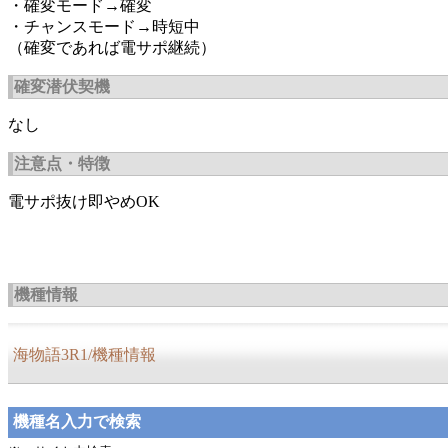
・確変モード→確変
・チャンスモード→時短中
（確変であれば電サポ継続）
確変潜伏契機
なし
注意点・特徴
電サポ抜け即やめOK
機種情報
海物語3R1/機種情報
機種名入力で検索