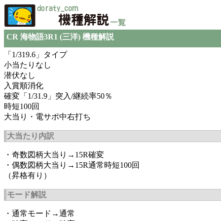
CR 海物語3R1 (三洋) 機種解説
「1/319.6」タイプ
小当たりなし
潜伏なし
入賞順消化
確変「1/31.9」突入/継続率50％
時短100回
大当り・電サポ中右打ち
大当たり内訳
・奇数図柄大当り→15R確変
・偶数図柄大当り→15R通常時短100回
（昇格有り）
モード解説
・通常モード→通常