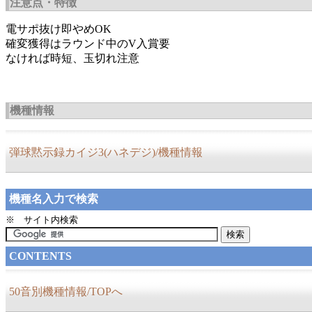
注意点・特徴
電サポ抜け即やめOK
確変獲得はラウンド中のV入賞要
なければ時短、玉切れ注意
機種情報
弾球黙示録カイジ3(ハネデジ)/機種情報
機種名入力で検索
※ サイト内検索
CONTENTS
50音別機種情報/TOPへ