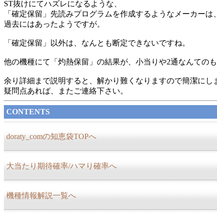
ST抜けにてハズレになるような、
「確定保留」先読みプログラムを作成するようなメーカーは
過去にはあったようですが。
「確定保留」以外は、なんとも断定できないですね。
他の機種にて「灼熱保留」の結果が、小当りや2通なんての
余り詳細まで説明すると、解かり難くなりますので簡潔にし
疑問点あれば、またご連絡下さい。
CONTENTS
doraty_comの知恵袋TOPへ
大当たり期待確率/ハマり確率へ
機種情報解説一覧へ