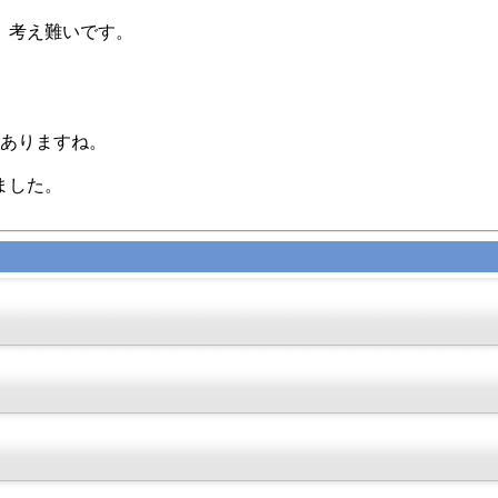
、考え難いです。
もありますね。
ました。