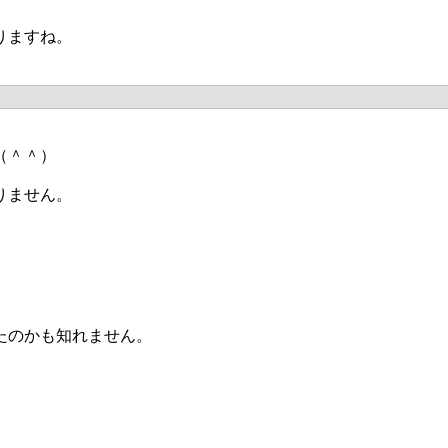
りますね。
（＾＾）
りません。
たのかも知れません。