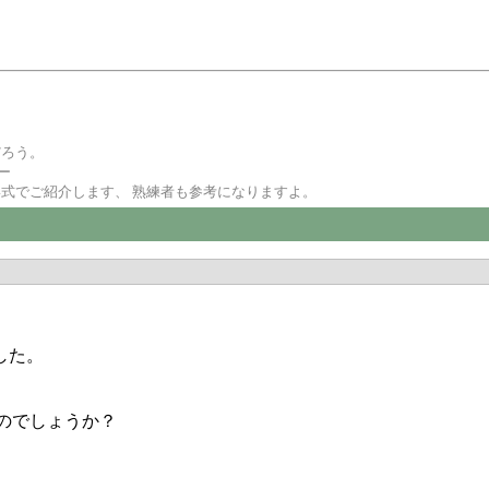
。
だろう。
ー
式でご紹介します、 熟練者も参考になりますよ。
した。
のでしょうか？