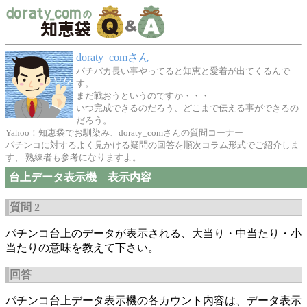
doraty_comさん
パチバカ長い事やってると知恵と愛着が出てくるんで
す。
まだ戦おうというのですか・・・
いつ完成できるのだろう、どこまで伝える事ができるの
だろう。
Yahoo！知恵袋でお馴染み、doraty_comさんの質問コーナー
パチンコに対するよく見かける疑問の回答を順次コラム形式でご紹介しま
す、 熟練者も参考になりますよ。
台上データ表示機 表示内容
質問 2
パチンコ台上のデータが表示される、大当り・中当たり・小
当たりの意味を教えて下さい。
回答
パチンコ台上データ表示機の各カウント内容は、データ表示