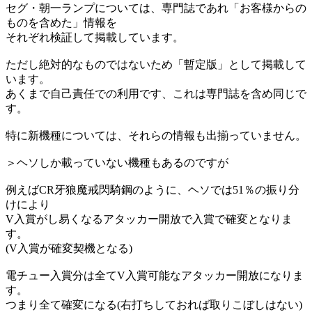
セグ・朝一ランプについては、専門誌であれ「お客様からの
ものを含めた」情報を
それぞれ検証して掲載しています。
ただし絶対的なものではないため「暫定版」として掲載して
います。
あくまで自己責任での利用です、これは専門誌を含め同じで
す。
特に新機種については、それらの情報も出揃っていません。
＞ヘソしか載っていない機種もあるのですが
例えばCR牙狼魔戒閃騎鋼のように、ヘソでは51％の振り分
けにより
V入賞がし易くなるアタッカー開放で入賞で確変となりま
す。
(V入賞が確変契機となる)
電チュー入賞分は全てV入賞可能なアタッカー開放になりま
す。
つまり全て確変になる(右打ちしておれば取りこぼしはない)