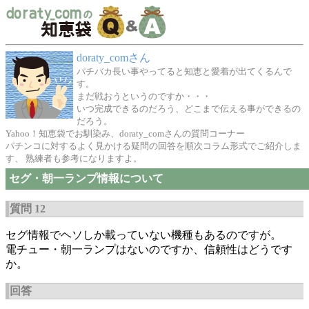
doraty_comさん
パチバカ長い事やってると知恵と愛着が出てくるんで
す。
まだ戦おうというのですか・・・
いつ完成できるのだろう、どこまで伝える事ができるの
だろう。
Yahoo！知恵袋でお馴染み、doraty_comさんの質問コーナー
パチンコに対するよく見かける疑問の回答を順次コラム形式でご紹介しま
す、 熟練者も参考になりますよ。
セグ・朝一ランプ情報について
質問 12
セグ情報でヘソしか載っていない機種もあるのですが。
電チュー・朝一ランプはないのですか、信頼性はどうです
か。
回答